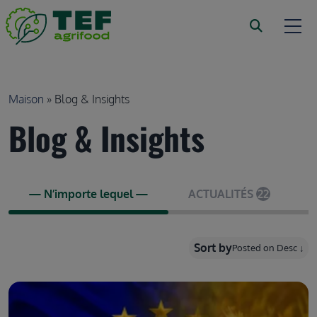
Passer au contenu principal
Chapelure
Maison
Blog & Insights
Blog & Insights
— N’importe lequel —
ACTUALITÉS
22
Sort by