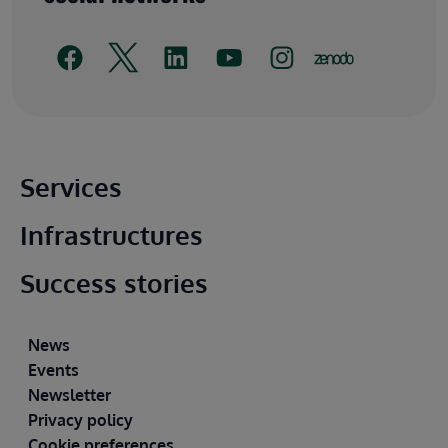
Pied de page principal
Services
Infrastructures
Success stories
Pied de page
News
Events
Newsletter
Privacy policy
Cookie preferences