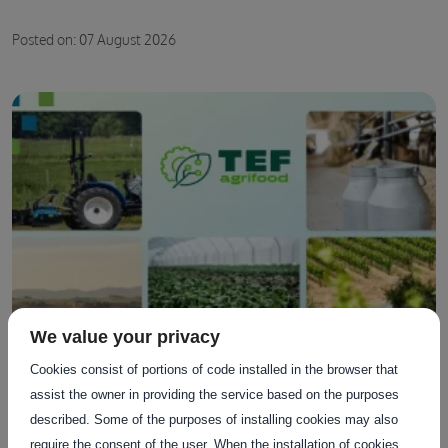
Posted on: 07 August 2026
We value your privacy
Cookies consist of portions of code installed in the browser that
assist the owner in providing the service based on the purposes
agrifoodTEF, där Europa testar sin AI-framtid
described. Some of the purposes of installing cookies may also
require the consent of the user. When the installation of cookies